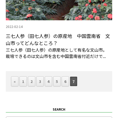
2022-02-14
三七人参（田七人参）の原産地 中国雲南省 文
山市ってどんなところ？
三七人参（田七人参）の原産地として有名な文山市。
栽培できるのは文山市を含む中国雲南省付近だけで...
«
1
2
3
4
5
6
7
SEARCH