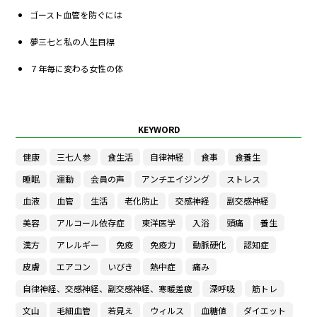
ゴースト血管を防ぐには
夢三七と私の人生目標
７年毎に変わる女性の体
KEYWORD
健康
三七人参
食生活
自律神経
食事
食養生
睡眠
運動
会員の声
アンチエイジング
ストレス
血液
血管
生活
老化防止
交感神経
副交感神経
美容
アルコール依存症
東洋医学
入浴
頭痛
養生
漢方
アレルギー
免疫
免疫力
動脈硬化
認知症
皮膚
エアコン
いびき
熱中症
痛み
自律神経、交感神経、副交感神経、寒暖差疲
深呼吸
筋トレ
文山
毛細血管
若見え
ウィルス
血糖値
ダイエット