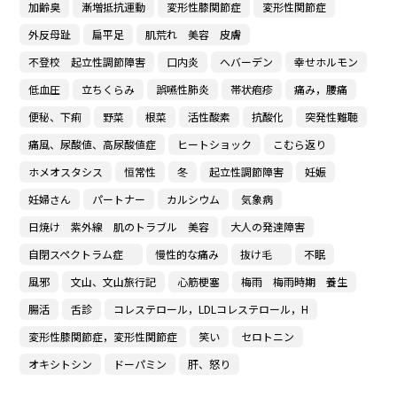
加齢臭
漸増抵抗運動
変形性膝関節症
変形性関節症
外反母趾
扁平足
肌荒れ 美容 皮膚
不登校 起立性調節障害
口内炎
へバーデン
幸せホルモン
低血圧
立ちくらみ
誤嚥性肺炎
帯状疱疹
痛み，腰痛
便秘、下痢
野菜
根菜
活性酸素
抗酸化
突発性難聴
痛風、尿酸値、高尿酸値症
ヒートショック
こむら返り
ホメオスタシス
恒常性
冬
起立性調節障害
妊娠
妊婦さん
パートナー
カルシウム
気象病
日焼け 紫外線 肌のトラブル 美容
大人の発達障害
自閉スペクトラム症
慢性的な痛み
抜け毛
不眠
風邪
文山、文山旅行記
心筋梗塞
梅雨 梅雨時期 養生
腸活
舌診
コレステロール，LDLコレステロール，H
変形性膝関節症，変形性関節症
笑い
セロトニン
オキシトシン
ドーパミン
肝、怒り