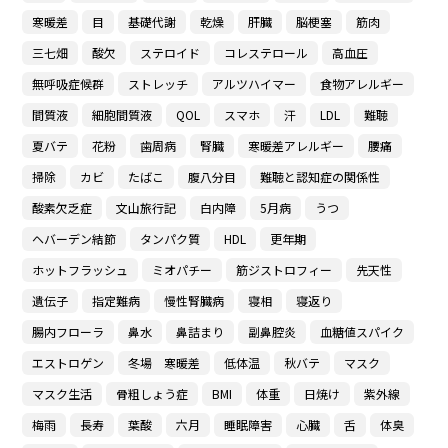
寒暖差
目
基礎代謝
乾燥
肝臓
脳梗塞
筋肉
三七畑
酸欠
ステロイド
コレステロール
高血圧
無呼吸症候群
ストレッチ
アルツハイマー
食物アレルギー
間質液
細胞間質液
QOL
スマホ
汗
LDL
難聴
夏バテ
花粉
歯周病
腎臓
寒暖差アレルギー
腰痛
掃除
カビ
たばこ
腹八分目
難聴と認知症の関係性
酸素欠乏症
文山旅行記
白内障
5月病
うつ
ヘバーデン結節
タンパク質
HDL
更年期
ホットフラッシュ
ミオパチー
筋ジストロフィー
先天性
遺伝子
指定難病
慢性腎臓病
寝相
寝返り
腸内フローラ
鼻水
鼻詰まり
副鼻腔炎
血糖値スパイク
エストロゲン
冬場 寒暖差
低体温
秋バテ
マスク
マスク生活
骨粗しょう症
BMI
体重
日焼け
紫外線
梅雨
長寿
葉酸
六月
睡眠障害
心臓
舌
体臭