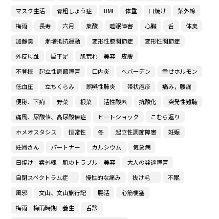
マスク生活
骨粗しょう症
BMI
体重
日焼け
紫外線
梅雨
長寿
六月
葉酸
睡眠障害
心臓
舌
体臭
加齢臭
漸増抵抗運動
変形性膝関節症
変形性関節症
外反母趾
扁平足
肌荒れ 美容 皮膚
不登校 起立性調節障害
口内炎
へバーデン
幸せホルモン
低血圧
立ちくらみ
誤嚥性肺炎
帯状疱疹
痛み，腰痛
便秘、下痢
野菜
根菜
活性酸素
抗酸化
突発性難聴
痛風、尿酸値、高尿酸値症
ヒートショック
こむら返り
ホメオスタシス
恒常性
冬
起立性調節障害
妊娠
妊婦さん
パートナー
カルシウム
気象病
日焼け 紫外線 肌のトラブル 美容
大人の発達障害
自閉スペクトラム症
慢性的な痛み
抜け毛
不眠
風邪
文山、文山旅行記
腸活
心筋梗塞
梅雨 梅雨時期 養生
舌診