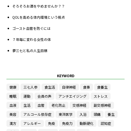
そろそろお酒をやめませんか？？
QOLを高める体内環境という視点
ゴースト血管を防ぐには
７年毎に変わる女性の体
夢三七と私の人生目標
KEYWORD
健康
三七人参
食生活
自律神経
食事
食養生
睡眠
運動
会員の声
アンチエイジング
ストレス
血液
生活
血管
老化防止
交感神経
副交感神経
美容
アルコール依存症
東洋医学
入浴
頭痛
養生
漢方
アレルギー
免疫
免疫力
動脈硬化
認知症