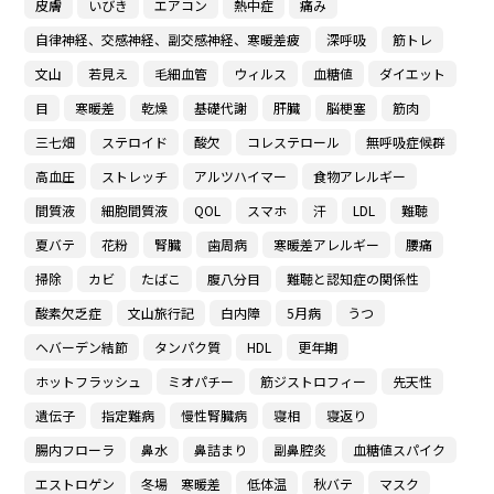
皮膚
いびき
エアコン
熱中症
痛み
自律神経、交感神経、副交感神経、寒暖差疲
深呼吸
筋トレ
文山
若見え
毛細血管
ウィルス
血糖値
ダイエット
目
寒暖差
乾燥
基礎代謝
肝臓
脳梗塞
筋肉
三七畑
ステロイド
酸欠
コレステロール
無呼吸症候群
高血圧
ストレッチ
アルツハイマー
食物アレルギー
間質液
細胞間質液
QOL
スマホ
汗
LDL
難聴
夏バテ
花粉
腎臓
歯周病
寒暖差アレルギー
腰痛
掃除
カビ
たばこ
腹八分目
難聴と認知症の関係性
酸素欠乏症
文山旅行記
白内障
5月病
うつ
ヘバーデン結節
タンパク質
HDL
更年期
ホットフラッシュ
ミオパチー
筋ジストロフィー
先天性
遺伝子
指定難病
慢性腎臓病
寝相
寝返り
腸内フローラ
鼻水
鼻詰まり
副鼻腔炎
血糖値スパイク
エストロゲン
冬場 寒暖差
低体温
秋バテ
マスク