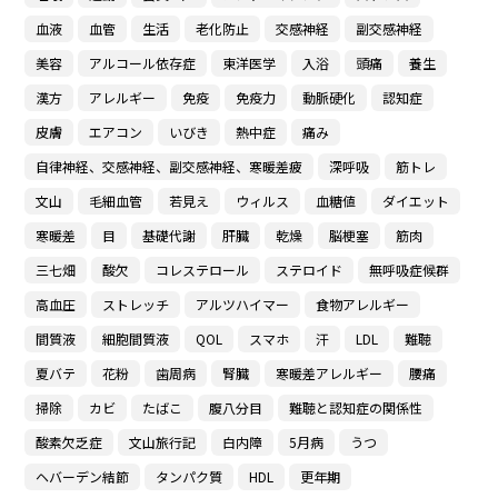
血液
血管
生活
老化防止
交感神経
副交感神経
美容
アルコール依存症
東洋医学
入浴
頭痛
養生
漢方
アレルギー
免疫
免疫力
動脈硬化
認知症
皮膚
エアコン
いびき
熱中症
痛み
自律神経、交感神経、副交感神経、寒暖差疲
深呼吸
筋トレ
文山
毛細血管
若見え
ウィルス
血糖値
ダイエット
寒暖差
目
基礎代謝
肝臓
乾燥
脳梗塞
筋肉
三七畑
酸欠
コレステロール
ステロイド
無呼吸症候群
高血圧
ストレッチ
アルツハイマー
食物アレルギー
間質液
細胞間質液
QOL
スマホ
汗
LDL
難聴
夏バテ
花粉
歯周病
腎臓
寒暖差アレルギー
腰痛
掃除
カビ
たばこ
腹八分目
難聴と認知症の関係性
酸素欠乏症
文山旅行記
白内障
5月病
うつ
ヘバーデン結節
タンパク質
HDL
更年期