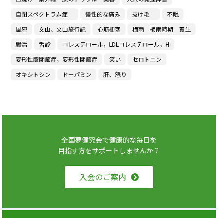
自閉スペクトラム症
慢性的な痛み
抜け毛
不眠
風邪
文山、文山旅行記
心筋梗塞
梅雨 梅雨時期 養生
腸活
舌診
コレステロール，LDLコレステロール，H
変形性膝関節症，変形性関節症
笑い
セロトニン
オキシトシン
ドーパミン
肝、怒り
全国夢健究会で健康的な毎日を
目指す方をサポートしませんか？
入会のご案内