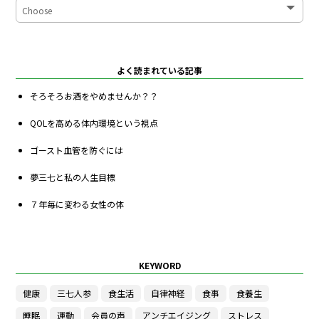
よく読まれている記事
そろそろお酒をやめませんか？？
QOLを高める体内環境という視点
ゴースト血管を防ぐには
夢三七と私の人生目標
７年毎に変わる女性の体
KEYWORD
健康
三七人参
食生活
自律神経
食事
食養生
睡眠
運動
会員の声
アンチエイジング
ストレス