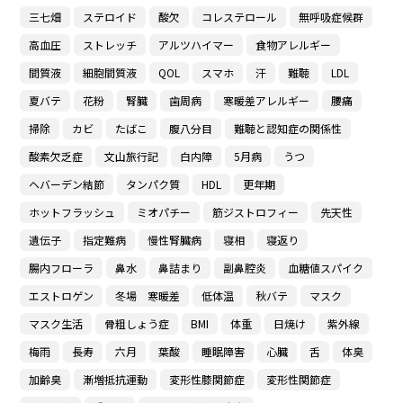
三七畑
ステロイド
酸欠
コレステロール
無呼吸症候群
高血圧
ストレッチ
アルツハイマー
食物アレルギー
間質液
細胞間質液
QOL
スマホ
汗
難聴
LDL
夏バテ
花粉
腎臓
歯周病
寒暖差アレルギー
腰痛
掃除
カビ
たばこ
腹八分目
難聴と認知症の関係性
酸素欠乏症
文山旅行記
白内障
5月病
うつ
ヘバーデン結節
タンパク質
HDL
更年期
ホットフラッシュ
ミオパチー
筋ジストロフィー
先天性
遺伝子
指定難病
慢性腎臓病
寝相
寝返り
腸内フローラ
鼻水
鼻詰まり
副鼻腔炎
血糖値スパイク
エストロゲン
冬場 寒暖差
低体温
秋バテ
マスク
マスク生活
骨粗しょう症
BMI
体重
日焼け
紫外線
梅雨
長寿
六月
葉酸
睡眠障害
心臓
舌
体臭
加齢臭
漸増抵抗運動
変形性膝関節症
変形性関節症