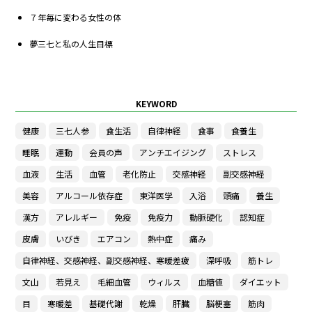
７年毎に変わる女性の体
夢三七と私の人生目標
KEYWORD
健康
三七人参
食生活
自律神経
食事
食養生
睡眠
運動
会員の声
アンチエイジング
ストレス
血液
生活
血管
老化防止
交感神経
副交感神経
美容
アルコール依存症
東洋医学
入浴
頭痛
養生
漢方
アレルギー
免疫
免疫力
動脈硬化
認知症
皮膚
いびき
エアコン
熱中症
痛み
自律神経、交感神経、副交感神経、寒暖差疲
深呼吸
筋トレ
文山
若見え
毛細血管
ウィルス
血糖値
ダイエット
目
寒暖差
基礎代謝
乾燥
肝臓
脳梗塞
筋肉