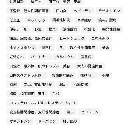
外反母趾
扁平足
肌荒れ 美容 皮膚
不登校 起立性調節障害
口内炎
へバーデン
幸せホルモン
低血圧
立ちくらみ
誤嚥性肺炎
帯状疱疹
痛み，腰痛
便秘、下痢
野菜
根菜
活性酸素
抗酸化
突発性難聴
痛風、尿酸値、高尿酸値症
ヒートショック
こむら返り
ホメオスタシス
恒常性
冬
起立性調節障害
妊娠
妊婦さん
パートナー
カルシウム
気象病
日焼け 紫外線 肌のトラブル 美容
大人の発達障害
自閉スペクトラム症
慢性的な痛み
抜け毛
不眠
風邪
文山、文山旅行記
腸活
心筋梗塞
梅雨 梅雨時期 養生
舌診
コレステロール，LDLコレステロール，H
変形性膝関節症，変形性関節症
笑い
セロトニン
オキシトシン
ドーパミン
肝、怒り