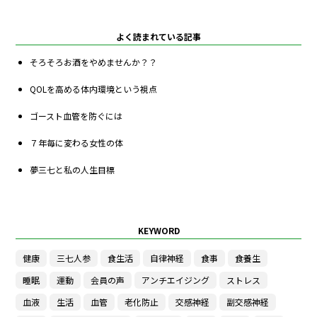
よく読まれている記事
そろそろお酒をやめませんか？？
QOLを高める体内環境という視点
ゴースト血管を防ぐには
７年毎に変わる女性の体
夢三七と私の人生目標
KEYWORD
健康
三七人参
食生活
自律神経
食事
食養生
睡眠
運動
会員の声
アンチエイジング
ストレス
血液
生活
血管
老化防止
交感神経
副交感神経