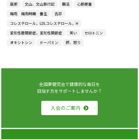
風邪
文山、文山旅行記
腸活
心筋梗塞
梅雨 梅雨時期 養生
舌診
コレステロール，LDLコレステロール，H
変形性膝関節症，変形性関節症
笑い
セロトニン
オキシトシン
ドーパミン
肝、怒り
全国夢健究会で健康的な毎日を
目指す方をサポートしませんか？
入会のご案内