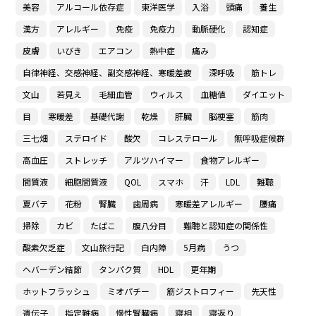
美容
アルコール依存症
東洋医学
入浴
頭痛
養生
漢方
アレルギー
免疫
免疫力
動脈硬化
認知症
皮膚
いびき
エアコン
熱中症
痛み
自律神経、交感神経、副交感神経、寒暖差疲
深呼吸
筋トレ
文山
若見え
毛細血管
ウィルス
血糖値
ダイエット
目
寒暖差
基礎代謝
乾燥
肝臓
脳梗塞
筋肉
三七畑
ステロイド
酸欠
コレステロール
無呼吸症候群
高血圧
ストレッチ
アルツハイマー
食物アレルギー
間質液
細胞間質液
QOL
スマホ
汗
LDL
難聴
夏バテ
花粉
腎臓
歯周病
寒暖差アレルギー
腰痛
掃除
カビ
たばこ
腹八分目
難聴と認知症の関係性
酸素欠乏症
文山旅行記
白内障
5月病
うつ
ヘバーデン結節
タンパク質
HDL
更年期
ホットフラッシュ
ミオパチー
筋ジストロフィー
先天性
遺伝子
指定難病
慢性腎臓病
寝相
寝返り