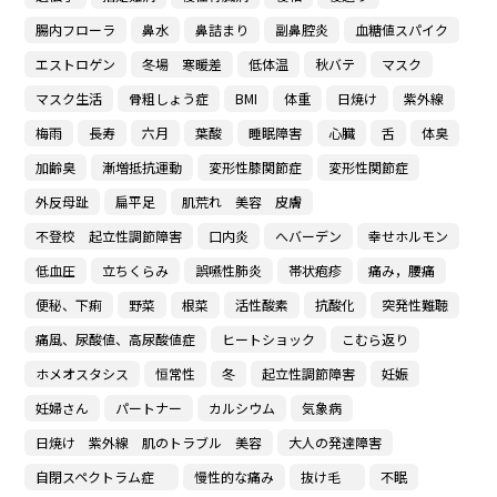
腸内フローラ
鼻水
鼻詰まり
副鼻腔炎
血糖値スパイク
エストロゲン
冬場 寒暖差
低体温
秋バテ
マスク
マスク生活
骨粗しょう症
BMI
体重
日焼け
紫外線
梅雨
長寿
六月
葉酸
睡眠障害
心臓
舌
体臭
加齢臭
漸増抵抗運動
変形性膝関節症
変形性関節症
外反母趾
扁平足
肌荒れ 美容 皮膚
不登校 起立性調節障害
口内炎
へバーデン
幸せホルモン
低血圧
立ちくらみ
誤嚥性肺炎
帯状疱疹
痛み，腰痛
便秘、下痢
野菜
根菜
活性酸素
抗酸化
突発性難聴
痛風、尿酸値、高尿酸値症
ヒートショック
こむら返り
ホメオスタシス
恒常性
冬
起立性調節障害
妊娠
妊婦さん
パートナー
カルシウム
気象病
日焼け 紫外線 肌のトラブル 美容
大人の発達障害
自閉スペクトラム症
慢性的な痛み
抜け毛
不眠