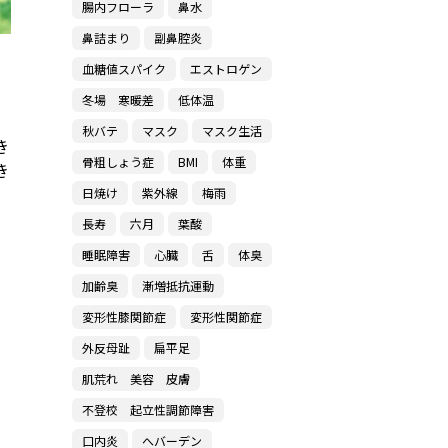
腸内フローラ
鼻水
鼻詰まり
副鼻腔炎
血糖値スパイク
エストロゲン
冬場 寒暖差
低体温
秋バテ
マスク
マスク生活
き
骨粗しょう症
BMI
体重
き
日焼け
紫外線
梅雨
長寿
六月
葉酸
睡眠障害
心臓
舌
体臭
加齢臭
漸増抵抗運動
変形性膝関節症
変形性関節症
外反母趾
扁平足
肌荒れ 美容 皮膚
不登校 起立性調節障害
口内炎
へバーデン