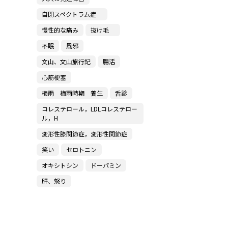
自閉スペクトラム症
慢性的な痛み
抜け毛
不眠
風邪
文山、文山旅行記
腸活
心筋梗塞
梅雨 梅雨時期 養生
舌診
コレステロール，LDLコレステロー
ル，H
変形性膝関節症，変形性関節症
笑い
セロトニン
オキシトシン
ドーパミン
肝、怒り