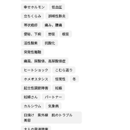
幸せホルモン
低血圧
立ちくらみ
誤嚥性肺炎
帯状疱疹
痛み，腰痛
便秘、下痢
野菜
根菜
活性酸素
抗酸化
突発性難聴
痛風、尿酸値、高尿酸値症
ヒートショック
こむら返り
ホメオスタシス
恒常性
冬
起立性調節障害
妊娠
妊婦さん
パートナー
カルシウム
気象病
日焼け 紫外線 肌のトラブル
美容
大人の発達障害