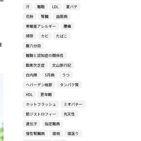
汗
難聴
LDL
夏バテ
花粉
腎臓
歯周病
寒暖差アレルギー
腰痛
掃除
カビ
たばこ
ま
腹八分目
難聴と認知症の関係性
酸素欠乏症
文山旅行記
白内障
5月病
うつ
ヘバーデン結節
タンパク質
HDL
更年期
ホットフラッシュ
ミオパチー
筋ジストロフィー
先天性
遺伝子
指定難病
慢性腎臓病
寝相
寝返り