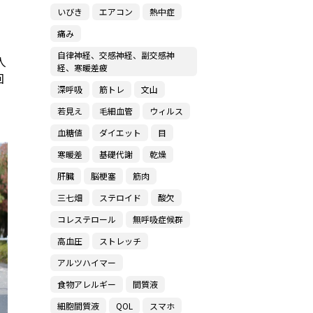
いびき
エアコン
熱中症
痛み
自律神経、交感神経、副交感神
人
経、寒暖差疲
回
深呼吸
筋トレ
文山
若見え
毛細血管
ウィルス
血糖値
ダイエット
目
寒暖差
基礎代謝
乾燥
肝臓
脳梗塞
筋肉
三七畑
ステロイド
酸欠
コレステロール
無呼吸症候群
高血圧
ストレッチ
アルツハイマー
食物アレルギー
間質液
細胞間質液
QOL
スマホ