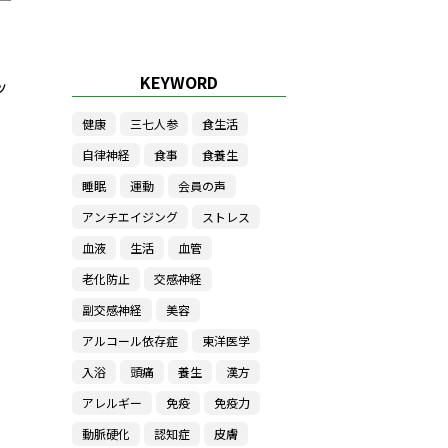
KEYWORD
ッ
健康
三七人参
食生活
自律神経
食事
食養生
睡眠
運動
会員の声
アンチエイジング
ストレス
血液
生活
血管
老化防止
交感神経
副交感神経
美容
アルコール依存症
東洋医学
入浴
頭痛
養生
漢方
アレルギー
免疫
免疫力
動脈硬化
認知症
皮膚