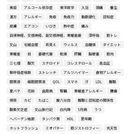
美容
アルコール依存症
東洋医学
入浴
頭痛
養生
漢方
アレルギー
免疫
免疫力
動脈硬化
認知症
皮膚
エアコン
いびき
熱中症
痛み
自律神経、交感神経、副交感神経、寒暖差疲
深呼吸
筋トレ
文山
毛細血管
若見え
ウィルス
血糖値
ダイエット
寒暖差
目
基礎代謝
乾燥
肝臓
脳梗塞
筋肉
三七畑
酸欠
ステロイド
コレステロール
高血圧
無呼吸症候群
ストレッチ
アルツハイマー
食物アレルギー
間質液
細胞間質液
QOL
スマホ
汗
LDL
難聴
夏バテ
花粉
歯周病
腎臓
寒暖差アレルギー
腰痛
掃除
カビ
たばこ
腹八分目
難聴と認知症の関係性
酸素欠乏症
文山旅行記
白内障
5月病
うつ
ヘバーデン結節
タンパク質
HDL
更年期
ホットフラッシュ
ミオパチー
筋ジストロフィー
先天性