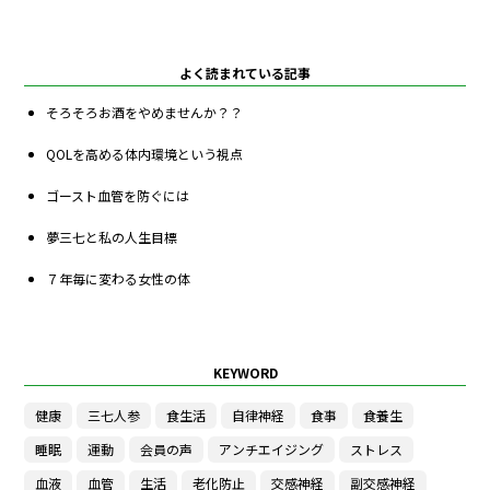
よく読まれている記事
そろそろお酒をやめませんか？？
QOLを高める体内環境という視点
ゴースト血管を防ぐには
夢三七と私の人生目標
７年毎に変わる女性の体
KEYWORD
健康
三七人参
食生活
自律神経
食事
食養生
睡眠
運動
会員の声
アンチエイジング
ストレス
血液
血管
生活
老化防止
交感神経
副交感神経