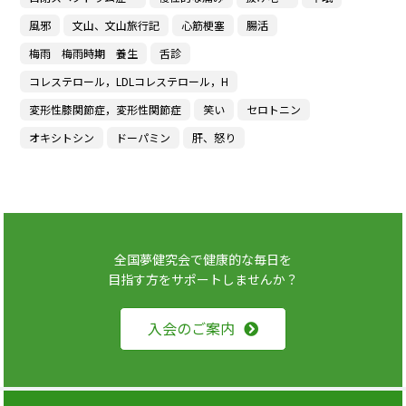
風邪
文山、文山旅行記
心筋梗塞
腸活
梅雨 梅雨時期 養生
舌診
コレステロール，LDLコレステロール，H
変形性膝関節症，変形性関節症
笑い
セロトニン
オキシトシン
ドーパミン
肝、怒り
全国夢健究会で健康的な毎日を
目指す方をサポートしませんか？
入会のご案内