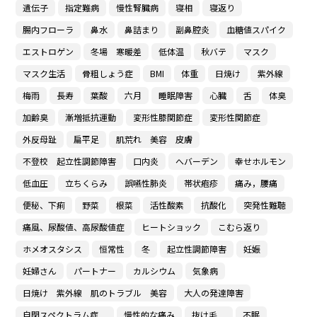
遺伝子
指定難病
慢性腎臓病
寝相
寝返り
腸内フローラ
鼻水
鼻詰まり
副鼻腔炎
血糖値スパイク
エストロゲン
冬場 寒暖差
低体温
秋バテ
マスク
マスク生活
骨粗しょう症
BMI
体重
日焼け
紫外線
梅雨
長寿
葉酸
六月
睡眠障害
心臓
舌
体臭
加齢臭
漸増抵抗運動
変形性膝関節症
変形性関節症
外反母趾
扁平足
肌荒れ 美容 皮膚
不登校 起立性調節障害
口内炎
へバーデン
幸せホルモン
低血圧
立ちくらみ
誤嚥性肺炎
帯状疱疹
痛み，腰痛
便秘、下痢
野菜
根菜
活性酸素
抗酸化
突発性難聴
痛風、尿酸値、高尿酸値症
ヒートショック
こむら返り
ホメオスタシス
恒常性
冬
起立性調節障害
妊娠
妊婦さん
パートナー
カルシウム
気象病
日焼け 紫外線 肌のトラブル 美容
大人の発達障害
自閉スペクトラム症
慢性的な痛み
抜け毛
不眠