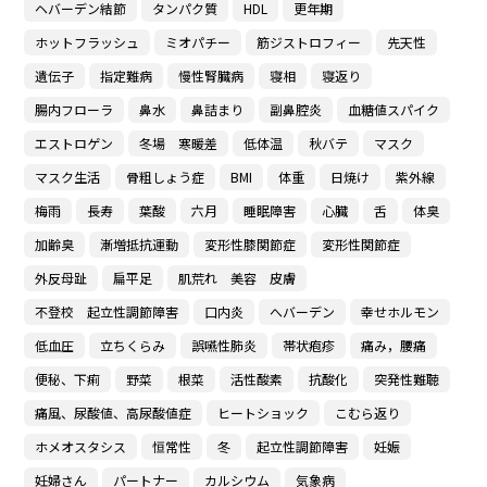
ヘバーデン結節
タンパク質
HDL
更年期
ホットフラッシュ
ミオパチー
筋ジストロフィー
先天性
遺伝子
指定難病
慢性腎臓病
寝相
寝返り
腸内フローラ
鼻水
鼻詰まり
副鼻腔炎
血糖値スパイク
エストロゲン
冬場 寒暖差
低体温
秋バテ
マスク
マスク生活
骨粗しょう症
BMI
体重
日焼け
紫外線
梅雨
長寿
葉酸
六月
睡眠障害
心臓
舌
体臭
加齢臭
漸増抵抗運動
変形性膝関節症
変形性関節症
外反母趾
扁平足
肌荒れ 美容 皮膚
不登校 起立性調節障害
口内炎
へバーデン
幸せホルモン
低血圧
立ちくらみ
誤嚥性肺炎
帯状疱疹
痛み，腰痛
便秘、下痢
野菜
根菜
活性酸素
抗酸化
突発性難聴
痛風、尿酸値、高尿酸値症
ヒートショック
こむら返り
ホメオスタシス
恒常性
冬
起立性調節障害
妊娠
妊婦さん
パートナー
カルシウム
気象病