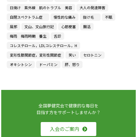
日焼け 紫外線 肌のトラブル 美容
大人の発達障害
自閉スペクトラム症
慢性的な痛み
抜け毛
不眠
風邪
文山、文山旅行記
心筋梗塞
腸活
梅雨 梅雨時期 養生
舌診
コレステロール，LDLコレステロール，H
変形性膝関節症，変形性関節症
笑い
セロトニン
オキシトシン
ドーパミン
肝、怒り
全国夢健究会で健康的な毎日を
目指す方をサポートしませんか？
入会のご案内