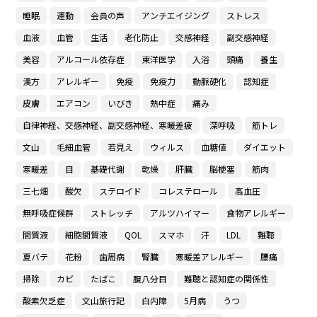
睡眠
運動
会員の声
アンチエイジング
ストレス
血液
血管
生活
老化防止
交感神経
副交感神経
美容
アルコール依存症
東洋医学
入浴
頭痛
養生
漢方
アレルギー
免疫
免疫力
動脈硬化
認知症
皮膚
エアコン
いびき
熱中症
痛み
自律神経、交感神経、副交感神経、寒暖差疲
深呼吸
筋トレ
文山
毛細血管
若見え
ウィルス
血糖値
ダイエット
寒暖差
目
基礎代謝
乾燥
肝臓
脳梗塞
筋肉
三七畑
酸欠
ステロイド
コレステロール
高血圧
無呼吸症候群
ストレッチ
アルツハイマー
食物アレルギー
間質液
細胞間質液
QOL
スマホ
汗
LDL
難聴
夏バテ
花粉
歯周病
腎臓
寒暖差アレルギー
腰痛
掃除
カビ
たばこ
腹八分目
難聴と認知症の関係性
酸素欠乏症
文山旅行記
白内障
5月病
うつ