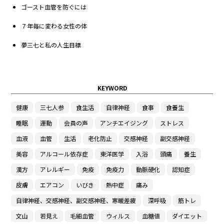
ゴースト血管を防ぐには
７年毎に変わる女性の体
夢三七と私の人生目標
KEYWORD
健康
三七人参
食生活
自律神経
食事
食養生
睡眠
運動
会員の声
アンチエイジング
ストレス
血液
血管
生活
老化防止
交感神経
副交感神経
美容
アルコール依存症
東洋医学
入浴
頭痛
養生
漢方
アレルギー
免疫
免疫力
動脈硬化
認知症
皮膚
エアコン
いびき
熱中症
痛み
自律神経、交感神経、副交感神経、寒暖差疲
深呼吸
筋トレ
文山
若見え
毛細血管
ウィルス
血糖値
ダイエット