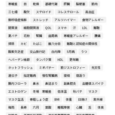
寒暖差
目
乾燥
基礎代謝
肝臓
脳梗塞
筋肉
三七畑
酸欠
ステロイド
コレステロール
高血圧
無呼吸症候群
ストレッチ
アルツハイマー
食物アレルギー
間質液
細胞間質液
QOL
スマホ
汗
LDL
難聴
夏バテ
花粉
腎臓
歯周病
寒暖差アレルギー
腰痛
掃除
カビ
たばこ
腹八分目
難聴と認知症の関係性
酸素欠乏症
文山旅行記
白内障
5月病
うつ
ヘバーデン結節
タンパク質
HDL
更年期
ホットフラッシュ
ミオパチー
筋ジストロフィー
先天性
遺伝子
指定難病
慢性腎臓病
寝相
寝返り
腸内フローラ
鼻水
鼻詰まり
副鼻腔炎
血糖値スパイク
エストロゲン
冬場 寒暖差
低体温
秋バテ
マスク
マスク生活
骨粗しょう症
BMI
体重
日焼け
紫外線
梅雨
長寿
六月
葉酸
睡眠障害
心臓
舌
体臭