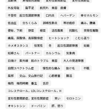
加齢臭
漸増抵抗運動
変形性膝関節症
変形性関節症
外反母趾
扁平足
肌荒れ 美容 皮膚
不登校 起立性調節障害
口内炎
へバーデン
幸せホルモン
低血圧
立ちくらみ
誤嚥性肺炎
帯状疱疹
痛み，腰痛
便秘、下痢
野菜
根菜
活性酸素
抗酸化
突発性難聴
痛風、尿酸値、高尿酸値症
ヒートショック
こむら返り
ホメオスタシス
恒常性
冬
起立性調節障害
妊娠
妊婦さん
パートナー
カルシウム
気象病
日焼け 紫外線 肌のトラブル 美容
大人の発達障害
自閉スペクトラム症
慢性的な痛み
抜け毛
不眠
風邪
文山、文山旅行記
心筋梗塞
腸活
梅雨 梅雨時期 養生
舌診
コレステロール，LDLコレステロール，H
変形性膝関節症，変形性関節症
笑い
セロトニン
オキシトシン
ドーパミン
肝、怒り