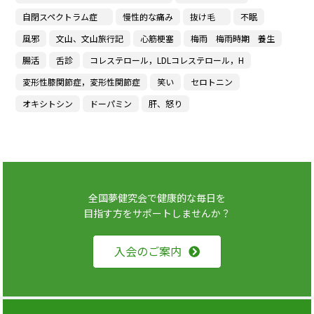
自閉スペクトラム症
慢性的な痛み
抜け毛
不眠
風邪
文山、文山旅行記
心筋梗塞
梅雨 梅雨時期 養生
腸活
舌診
コレステロール，LDLコレステロール，H
変形性膝関節症，変形性関節症
笑い
セロトニン
オキシトシン
ドーパミン
肝、怒り
全国夢健究会で健康的な毎日を
目指す方をサポートしませんか？
入会のご案内