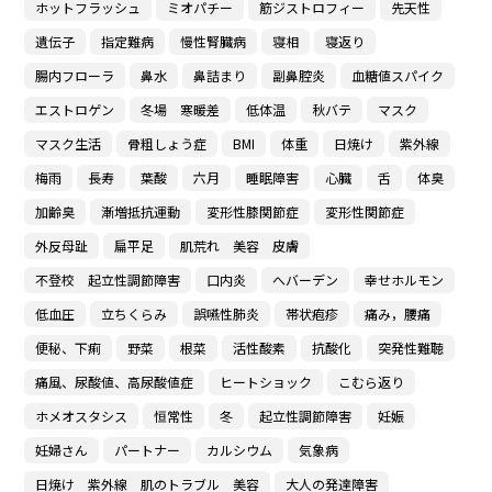
ホットフラッシュ
ミオパチー
筋ジストロフィー
先天性
遺伝子
指定難病
慢性腎臓病
寝相
寝返り
腸内フローラ
鼻水
鼻詰まり
副鼻腔炎
血糖値スパイク
エストロゲン
冬場 寒暖差
低体温
秋バテ
マスク
マスク生活
骨粗しょう症
BMI
体重
日焼け
紫外線
梅雨
長寿
葉酸
六月
睡眠障害
心臓
舌
体臭
加齢臭
漸増抵抗運動
変形性膝関節症
変形性関節症
外反母趾
扁平足
肌荒れ 美容 皮膚
不登校 起立性調節障害
口内炎
へバーデン
幸せホルモン
低血圧
立ちくらみ
誤嚥性肺炎
帯状疱疹
痛み，腰痛
便秘、下痢
野菜
根菜
活性酸素
抗酸化
突発性難聴
痛風、尿酸値、高尿酸値症
ヒートショック
こむら返り
ホメオスタシス
恒常性
冬
起立性調節障害
妊娠
妊婦さん
パートナー
カルシウム
気象病
日焼け 紫外線 肌のトラブル 美容
大人の発達障害