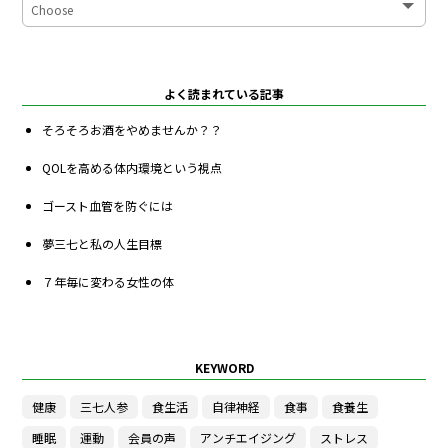
よく読まれている記事
そろそろお酒をやめませんか？？
QOLを高める体内環境という視点
ゴースト血管を防ぐには
夢三七と私の人生目標
７年毎に変わる女性の体
KEYWORD
健康
三七人参
食生活
自律神経
食事
食養生
睡眠
運動
会員の声
アンチエイジング
ストレス