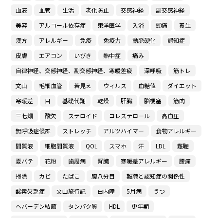
血液
血管
生活
老化防止
交感神経
副交感神経
美容
アルコール依存症
東洋医学
入浴
頭痛
養生
漢方
アレルギー
免疫
免疫力
動脈硬化
認知症
皮膚
エアコン
いびき
熱中症
痛み
自律神経、交感神経、副交感神経、寒暖差疲
深呼吸
筋トレ
文山
毛細血管
若見え
ウィルス
血糖値
ダイエット
寒暖差
目
基礎代謝
乾燥
肝臓
脳梗塞
筋肉
三七畑
酸欠
ステロイド
コレステロール
高血圧
無呼吸症候群
ストレッチ
アルツハイマー
食物アレルギー
間質液
細胞間質液
QOL
スマホ
汗
LDL
難聴
夏バテ
花粉
歯周病
腎臓
寒暖差アレルギー
腰痛
掃除
カビ
たばこ
腹八分目
難聴と認知症の関係性
酸素欠乏症
文山旅行記
白内障
5月病
うつ
ヘバーデン結節
タンパク質
HDL
更年期