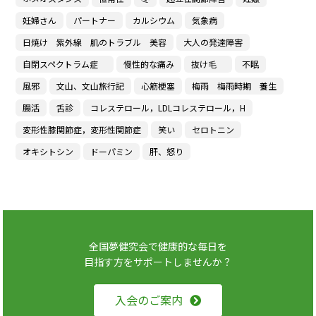
妊婦さん
パートナー
カルシウム
気象病
日焼け 紫外線 肌のトラブル 美容
大人の発達障害
自閉スペクトラム症
慢性的な痛み
抜け毛
不眠
風邪
文山、文山旅行記
心筋梗塞
梅雨 梅雨時期 養生
腸活
舌診
コレステロール，LDLコレステロール，H
変形性膝関節症，変形性関節症
笑い
セロトニン
オキシトシン
ドーパミン
肝、怒り
全国夢健究会で健康的な毎日を
目指す方をサポートしませんか？
入会のご案内