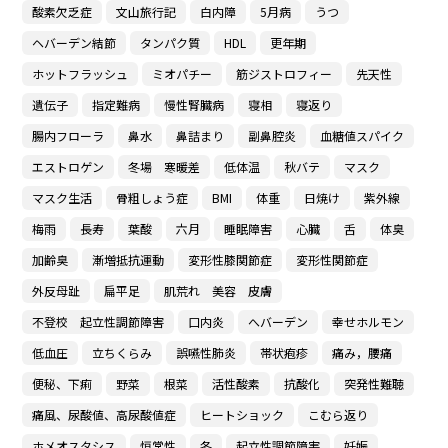
酸素欠乏症
文山旅行記
白内障
5月病
うつ
ヘバーデン結節
タンパク質
HDL
更年期
ホットフラッシュ
ミオパチー
筋ジストロフィー
先天性
遺伝子
指定難病
慢性腎臓病
寝相
寝返り
腸内フローラ
鼻水
鼻詰まり
副鼻腔炎
血糖値スパイク
エストロゲン
冬場 寒暖差
低体温
秋バテ
マスク
マスク生活
骨粗しょう症
BMI
体重
日焼け
紫外線
梅雨
長寿
葉酸
六月
睡眠障害
心臓
舌
体臭
加齢臭
漸増抵抗運動
変形性膝関節症
変形性関節症
外反母趾
扁平足
肌荒れ 美容 皮膚
不登校 起立性調節障害
口内炎
へバーデン
幸せホルモン
低血圧
立ちくらみ
誤嚥性肺炎
帯状疱疹
痛み，腰痛
便秘、下痢
野菜
根菜
活性酸素
抗酸化
突発性難聴
痛風、尿酸値、高尿酸値症
ヒートショック
こむら返り
ホメオスタシス
恒常性
冬
起立性調節障害
妊娠