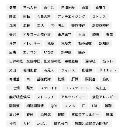
健康
三七人参
食生活
自律神経
食事
食養生
睡眠
運動
会員の声
アンチエイジング
ストレス
血液
血管
生活
老化防止
交感神経
副交感神経
美容
アルコール依存症
東洋医学
入浴
頭痛
養生
漢方
アレルギー
免疫
免疫力
動脈硬化
認知症
皮膚
エアコン
いびき
熱中症
痛み
自律神経、交感神経、副交感神経、寒暖差疲
深呼吸
筋トレ
文山
毛細血管
若見え
ウィルス
血糖値
ダイエット
寒暖差
目
基礎代謝
乾燥
肝臓
脳梗塞
筋肉
三七畑
酸欠
ステロイド
コレステロール
高血圧
無呼吸症候群
ストレッチ
アルツハイマー
食物アレルギー
間質液
細胞間質液
QOL
スマホ
汗
LDL
難聴
夏バテ
花粉
歯周病
腎臓
寒暖差アレルギー
腰痛
掃除
カビ
たばこ
腹八分目
難聴と認知症の関係性