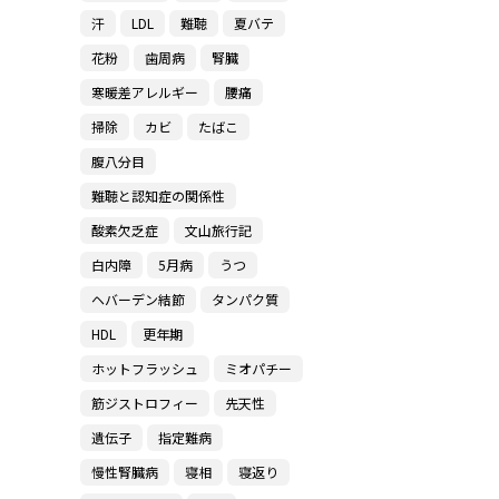
汗
LDL
難聴
夏バテ
花粉
歯周病
腎臓
寒暖差アレルギー
腰痛
掃除
カビ
たばこ
腹八分目
難聴と認知症の関係性
酸素欠乏症
文山旅行記
白内障
5月病
うつ
ヘバーデン結節
タンパク質
HDL
更年期
ホットフラッシュ
ミオパチー
筋ジストロフィー
先天性
遺伝子
指定難病
慢性腎臓病
寝相
寝返り