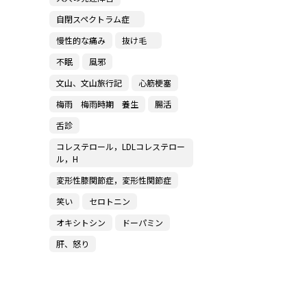
自閉スペクトラム症
慢性的な痛み
抜け毛
不眠
風邪
文山、文山旅行記
心筋梗塞
梅雨 梅雨時期 養生
腸活
舌診
コレステロール，LDLコレステロー
ル，H
変形性膝関節症，変形性関節症
笑い
セロトニン
オキシトシン
ドーパミン
肝、怒り