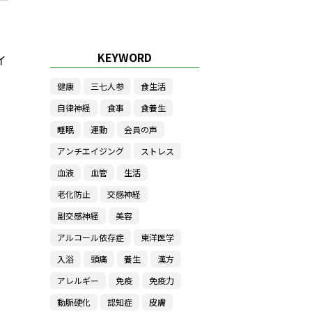
KEYWORD
イ
健康
三七人参
食生活
自律神経
食事
食養生
睡眠
運動
会員の声
アンチエイジング
ストレス
血液
血管
生活
老化防止
交感神経
副交感神経
美容
アルコール依存症
東洋医学
入浴
頭痛
養生
漢方
アレルギー
免疫
免疫力
動脈硬化
認知症
皮膚