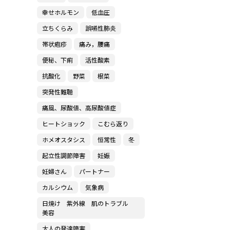
幸せホルモン
低血圧
立ちくらみ
誤嚥性肺炎
帯状疱疹
痛み，腰痛
便秘、下痢
活性酸素
抗酸化
野菜
根菜
突発性難聴
痛風、尿酸値、高尿酸値症
ヒートショック
こむら返り
ホメオスタシス
恒常性
冬
起立性調節障害
妊娠
妊婦さん
パートナー
カルシウム
気象病
日焼け 紫外線 肌のトラブル
美容
大人の発達障害