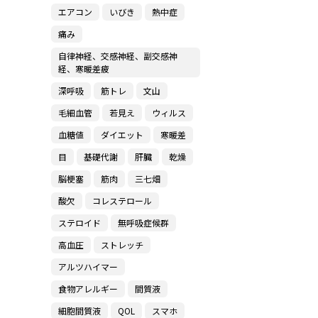
エアコン
いびき
熱中症
痛み
自律神経、交感神経、副交感神
経、寒暖差疲
深呼吸
筋トレ
文山
毛細血管
若見え
ウィルス
血糖値
ダイエット
寒暖差
目
基礎代謝
肝臓
乾燥
脳梗塞
筋肉
三七畑
酸欠
コレステロール
ステロイド
無呼吸症候群
高血圧
ストレッチ
アルツハイマー
食物アレルギー
間質液
細胞間質液
QOL
スマホ