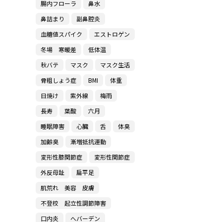
腸内フローラ
鼻水
鼻詰まり
副鼻腔炎
血糖値スパイク
エストロゲン
冬場 寒暖差
低体温
秋バテ
マスク
マスク生活
骨粗しょう症
BMI
体重
日焼け
紫外線
梅雨
長寿
葉酸
六月
睡眠障害
心臓
舌
体臭
加齢臭
漸増抵抗運動
変形性膝関節症
変形性関節症
外反母趾
扁平足
肌荒れ 美容 皮膚
不登校 起立性調節障害
口内炎
へバーデン