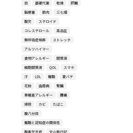
目
基礎代謝
乾燥
肝臓
脳梗塞
筋肉
三七畑
酸欠
ステロイド
コレステロール
高血圧
無呼吸症候群
ストレッチ
アルツハイマー
食物アレルギー
間質液
細胞間質液
QOL
スマホ
汗
LDL
難聴
夏バテ
花粉
歯周病
腎臓
寒暖差アレルギー
腰痛
掃除
カビ
たばこ
腹八分目
難聴と認知症の関係性
酸素欠乏症
文山旅行記