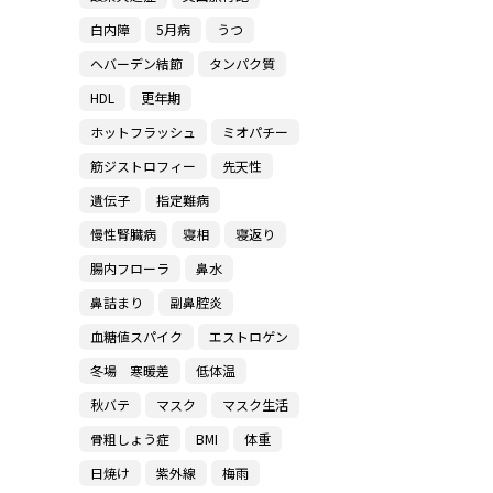
白内障
5月病
うつ
ヘバーデン結節
タンパク質
HDL
更年期
ホットフラッシュ
ミオパチー
筋ジストロフィー
先天性
遺伝子
指定難病
慢性腎臓病
寝相
寝返り
腸内フローラ
鼻水
鼻詰まり
副鼻腔炎
血糖値スパイク
エストロゲン
冬場 寒暖差
低体温
秋バテ
マスク
マスク生活
骨粗しょう症
BMI
体重
日焼け
紫外線
梅雨