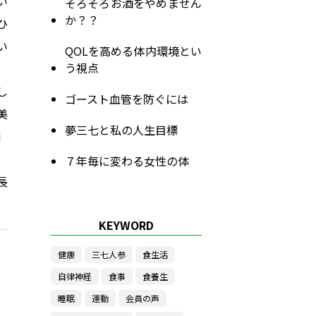
い
そろそろお酒をやめません
か？？
ひ
い
QOLを高める体内環境とい
う視点
し
ゴースト血管を防ぐには
美
夢三七と私の人生目標
」
７年毎に変わる女性の体
長
KEYWORD
健康
三七人参
食生活
自律神経
食事
食養生
睡眠
運動
会員の声