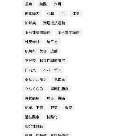
長寿
葉酸
六月
睡眠障害
心臓
舌
体臭
加齢臭
漸増抵抗運動
変形性膝関節症
変形性関節症
外反母趾
扁平足
肌荒れ 美容 皮膚
不登校 起立性調節障害
口内炎
へバーデン
幸せホルモン
低血圧
立ちくらみ
誤嚥性肺炎
帯状疱疹
痛み，腰痛
便秘、下痢
野菜
根菜
活性酸素
抗酸化
突発性難聴
痛風、尿酸値、高尿酸値症