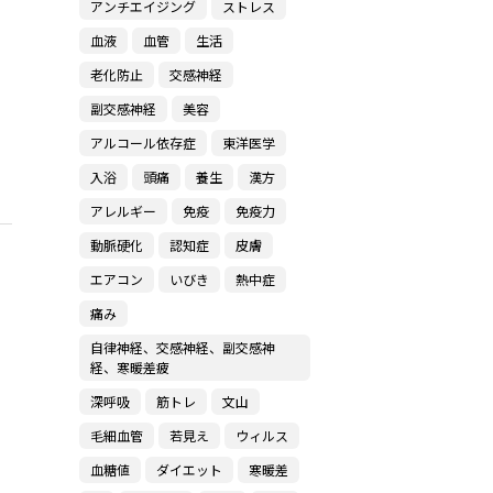
アンチエイジング
ストレス
血液
血管
生活
老化防止
交感神経
副交感神経
美容
アルコール依存症
東洋医学
入浴
頭痛
養生
漢方
アレルギー
免疫
免疫力
動脈硬化
認知症
皮膚
エアコン
いびき
熱中症
痛み
自律神経、交感神経、副交感神
経、寒暖差疲
深呼吸
筋トレ
文山
毛細血管
若見え
ウィルス
血糖値
ダイエット
寒暖差