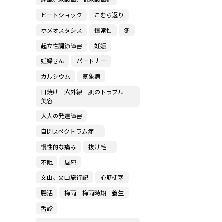
ヒートショック
こむら返り
ホメオスタシス
恒常性
冬
起立性調節障害
妊娠
妊婦さん
パートナー
カルシウム
気象病
日焼け 紫外線 肌のトラブル
美容
大人の発達障害
自閉スペクトラム症
慢性的な痛み
抜け毛
不眠
風邪
文山、文山旅行記
心筋梗塞
腸活
梅雨 梅雨時期 養生
舌診